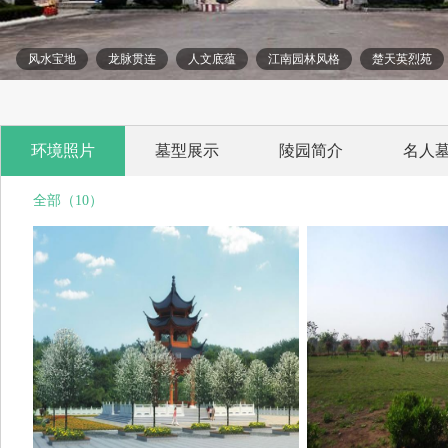
风水宝地
龙脉贯连
人文底蕴
江南园林风格
楚天英烈苑
环境照片
墓型展示
陵园简介
名人
全部（10）