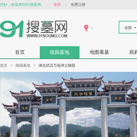
您好，欢迎来到91搜墓网
登录
|
免费注册
全部
首页
陵园墓地
地图看墓
殡
首页
>
陵园墓地
>
湖北武汉万福净土陵园