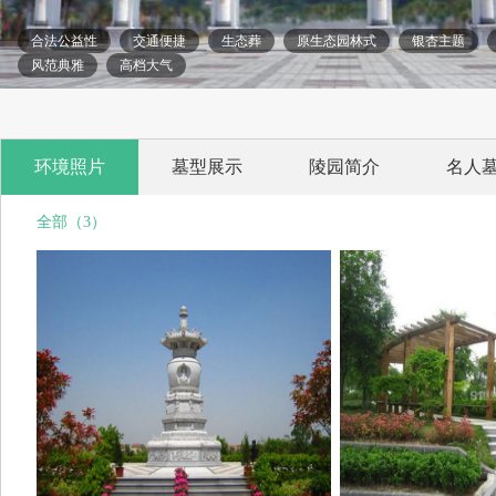
合法公益性
交通便捷
生态葬
原生态园林式
银杏主题
风范典雅
高档大气
环境照片
墓型展示
陵园简介
名人
全部（3）