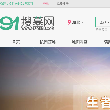
您好，欢迎来到91搜墓网
登录
|
免费注册
湖北
全部
善国陵园
首页
陵园墓地
地图看墓
殡